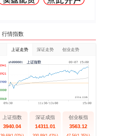
行情指数
上证走势
深证走势
创业走势
上证指数
深证成指
创业板指
3940.04
14311.01
3563.12
39.69
(1.02%)
200.89
(1.42%)
47.56
(1.35%)