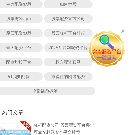
主力配资炒股
如何炒股
股掌财经app
股票配资官方公司
股票配资炒股
股票杠杆平台排行
最大配资平台
2025互联网配资平台
配资炒股平台
杨方配资官网
51我要配资
靠得住的网络配资
全部话题标签
热门文章
杠杆配资公司 股票配资平台哪个
可靠？精选安全平台推荐