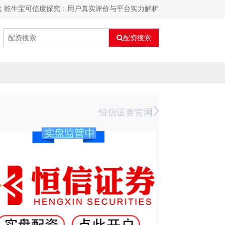
盘 乾牛宝可信度探究：用户真实评价与平台实力解析
配资搜索
恒信证券官网