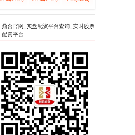
鼎合官网_实盘配资平台查询_实时股票
配资平台