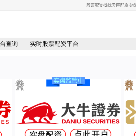
股票配资找找天臣配资实
台查询
实时股票配资平台