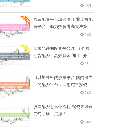
289
股票配资平台怎么做 专业上海配
资平台，助力投资者高效决策，
开
260
国家允许的配资平台2023 外盘
期货配资：高效资金利用，开启
251
可以加杠杆的股票平台 国内最专
业的配资平台，助您蛇年投资顺
风
249
股票配资怎么个流程 配资界风云
变幻，谁主沉浮？
246