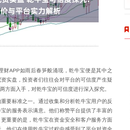
理财APP如雨后春笋般涌现，乾牛宝便是其中之
配资实盘，投资者们往往会对平台的可信度产生疑
两方面入手，对乾牛宝的可信度进行深入探究。
的重要标准之一。通过收集和分析乾牛宝用户的反
牛宝的服务表示满意。他们称赞平台提供了丰富的
。更重要的是，乾牛宝在资金安全和客户服务方面
示，他们在使用乾牛宝过程中感受到了平台对资金