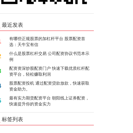
最近发表
有哪些正规股票的加杠杆平台 股票配资首
1
选：天牛宝有信
什么是股票杠杆交易 公司配资协议书范本示
2
例
配资资深炒股配资门户 快速下载优质杠杆配
3
资平台，轻松赚取利润
股票配资投机 通过配资贷款放款，快速获取
4
资金助力。
最有实力期货配资平台 朝阳线上证券配资，
5
快速提升你的资金实力
标签列表