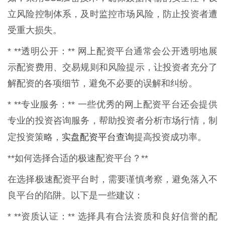
立风险控制体系，及时监控市场风险，防止投资者遭
受重大损失。
* **透明公开：** 网上配资平台通常会公开透明地展
示配资费用、交易规则和风险提示，让投资者充分了
解配资的各项细节，避免不必要的误解和纠纷。
* **专业服务：** 一些优秀的网上配资平台还会提供
专业的投资咨询服务，帮助投资者分析市场行情，制
实盘配资平台查询
定投资策略，
提高投资成功率。
**如何选择合适的极速配资平台？**
在选择极速配资平台时，需要谨慎考察，避免落入不
良平台的陷阱。以下是一些建议：
* **资质认证：** 选择具有合法资质和良好信誉的配