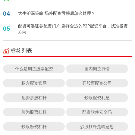
04
大牛沪深策略 场外配资亏损后怎么处理？
配资可靠证券配资门户 选择合适的P2P配资平台，找准投资
05
方向
标签列表
什么是期货股票配资
国内期货行情
杨方配资官网
开股票配资公司
配资炒股杠杆
炒股配资利息
何为股票杠杆
配资软件安全吗
炒股融资杠杆
炒股杠杆是啥意思