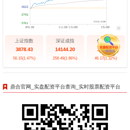
上证指数
深证成指
创业板指
3878.43
14144.20
3535.14
56.15
(1.47%)
258.49
(1.86%)
46.17
(1.32%)
鼎合官网_实盘配资平台查询_实时股票配资平台