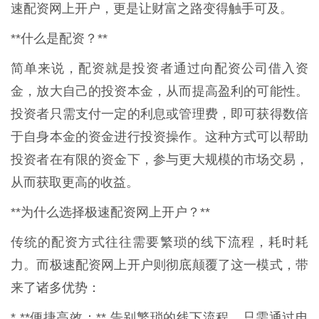
速配资网上开户，更是让财富之路变得触手可及。
**什么是配资？**
简单来说，配资就是投资者通过向配资公司借入资
金，放大自己的投资本金，从而提高盈利的可能性。
投资者只需支付一定的利息或管理费，即可获得数倍
于自身本金的资金进行投资操作。这种方式可以帮助
投资者在有限的资金下，参与更大规模的市场交易，
从而获取更高的收益。
**为什么选择极速配资网上开户？**
传统的配资方式往往需要繁琐的线下流程，耗时耗
力。而极速配资网上开户则彻底颠覆了这一模式，带
来了诸多优势：
* **便捷高效：** 告别繁琐的线下流程，只需通过电