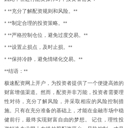
* **充分了解配资规则和风险。**
* **制定合理的投资策略。**
* **严格控制仓位，避免过度交易。**
* **设置止损点，及时止损。**
* **保持冷静，避免情绪化交易。**
**结语：**
极速配资网上开户，为投资者提供了一个便捷高效的
财富增值渠道。然而，配资并非万能，投资者需要理
性对待，充分了解风险，并采取相应的风险控制措
施。只有在充分准备的基础上，才能在金融市场中稳
健前行，最终实现财富自由的梦想。 记住，理性投