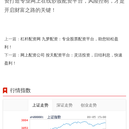
资打造专业网上在线炒股配资平台，风险控制，才是
开启财富之路的关键！
杠杆配资网 九梦配资：专业股票配资平台，助您轻松盈
上一篇：
利！
网上配资公司 按天配资平台：灵活投资，日结利息，快速
下一篇：
盈利！
行情指数
上证走势
深证走势
创业走势