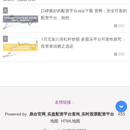
4
口碑最好的配资平台app下载 资网：安全可靠的
配资平台，助您
253
5
1万元加八倍杠杆炒股 多股乐平台可靠性探究：
投资者信赖之选还
250
友情链接：
鼎合官网_实盘配资平台查询_实时股票配资平台
RSS
Powered by
地图
HTML地图