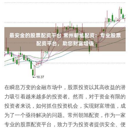
在瞬息万变的金融市场中，股票投资以其高收益的潜
力吸引着越来越多的投资者。然而，对于资金有限的
投资者来说，如何抓住投资机会，实现财富增值，成
为了一个亟待解决的问题。常州朝旭配资，作为一家
专业的股票配资平台，致力于为投资者提供安全、便