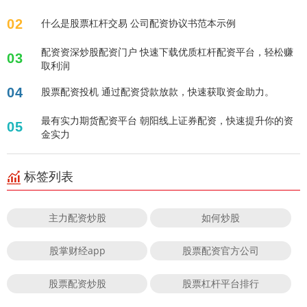
02
什么是股票杠杆交易 公司配资协议书范本示例
配资资深炒股配资门户 快速下载优质杠杆配资平台，轻松赚
03
取利润
04
股票配资投机 通过配资贷款放款，快速获取资金助力。
最有实力期货配资平台 朝阳线上证券配资，快速提升你的资
05
金实力
标签列表
主力配资炒股
如何炒股
股掌财经app
股票配资官方公司
股票配资炒股
股票杠杆平台排行