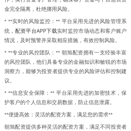
金完全隔离，杜绝挪用风险。
* **实时的风险监控：** 平台采用先进的风险管理系
配资平台APP下载
统，
实时监控市场动态和客户账户
情况，及时预警并采取相应措施，有效控制风险。
* **专业的风控团队：** 朝旭配资拥有一支经验丰富
的风控团队，他们具备专业的金融知识和敏锐的市场
洞察力，能够为投资者提供专业的风险评估和控制建
议。
* **信息安全保障：** 平台采用先进的加密技术，保
护客户的个人信息和交易数据，防止信息泄露。
**便捷高效：灵活的配资方案，满足您的需求**
朝旭配资提供多种灵活的配资方案，满足不同投资者