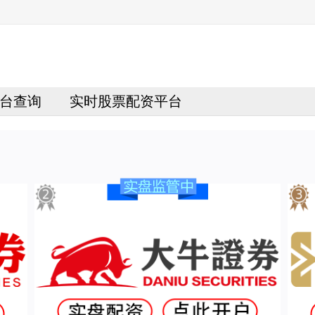
台查询
实时股票配资平台