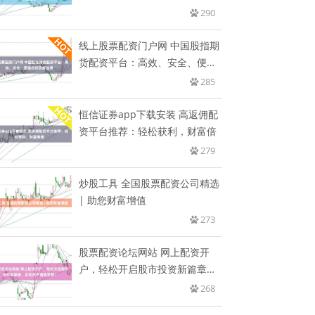
290
线上股票配资门户网 中国股指期
货配资平台：高效、安全、便捷
的
285
恒信证券app下载安装 高返佣配
资平台推荐：轻松获利，财富倍
279
炒股工具 全国股票配资公司精选
| 助您财富增值
273
股票配资论坛网站 网上配资开
户，轻松开启股市投资新篇章，
实现
268