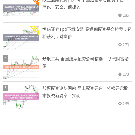
高效、安全、便捷的
285
恒信证券app下载安装 高返佣配资平台推荐：轻
松获利，财富倍
279
4
炒股工具 全国股票配资公司精选 | 助您财富增
值
273
5
股票配资论坛网站 网上配资开户，轻松开启股
市投资新篇章，实现
268