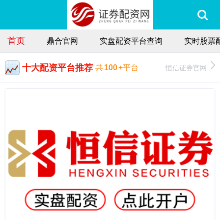
首页
鼎合官网
实盘配资平台查询
实时股票
十大配资平台推荐
恒信证券官网
共
100
+平台