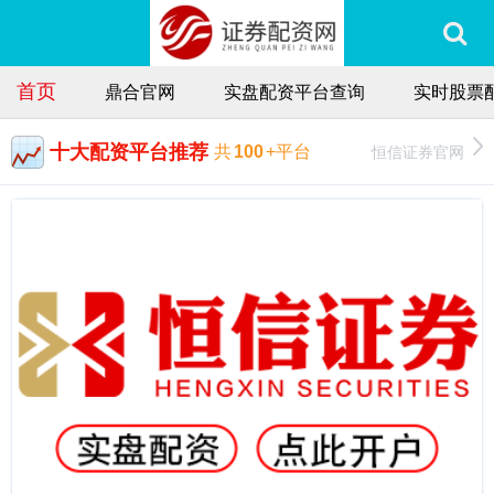
首页
鼎合官网
实盘配资平台查询
实时股票
十大配资平台推荐
恒信证券官网
共
100
+平台