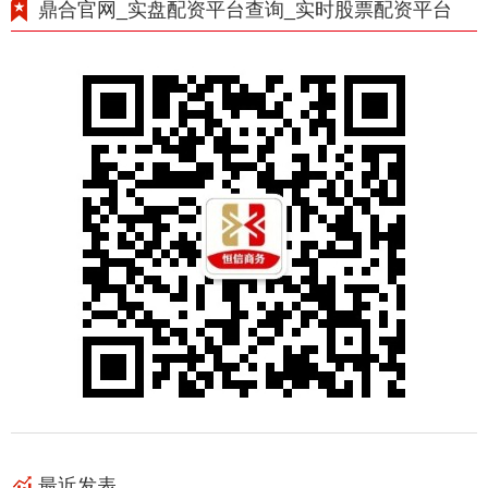
鼎合官网_实盘配资平台查询_实时股票配资平台
最近发表