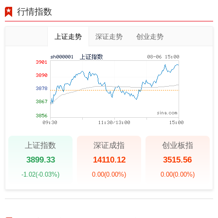
行情指数
上证走势
深证走势
创业走势
上证指数
深证成指
创业板指
3899.33
14110.12
3515.56
-1.02
(-0.03%)
0.00
(0.00%)
0.00
(0.00%)