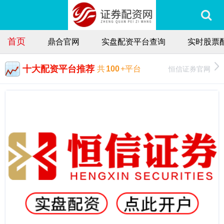
首页
鼎合官网
实盘配资平台查询
实时股票
十大配资平台推荐
恒信证券官网
共
100
+平台