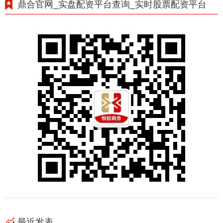
鼎合官网_实盘配资平台查询_实时股票配资平台
最近发表