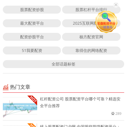
股票配资炒股
股票杠杆平台排行
最大配资平台
2025互联网配资平台
配资炒股平台
杨方配资官网
51我要配资
靠得住的网络配资
全部话题标签
热门文章
杠杆配资公司 股票配资平台哪个可靠？精选安
全平台推荐
289
线上股票配资门户网 中国股指期货配资平台：