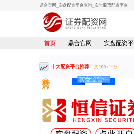
鼎合官网_实盘配资平台查询_实时股票配资平台
首页
鼎合官网
实盘配资平
十大配资平台推荐
共
100
+平台