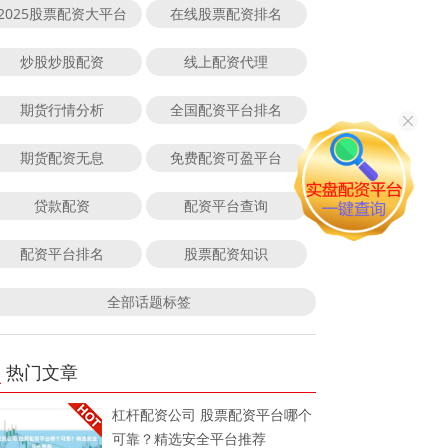
2025股票配资大平台
在线股票配资排名
炒股炒股配资
线上配资代理
期货行情分析
全国配资平台排名
期货配资无息
免费配资可盈平台
贷款配资
配资平台查询
配资平台排名
股票配资知识
全部话题标签
热门文章
杠杆配资公司 股票配资平台哪个
可靠？精选安全平台推荐