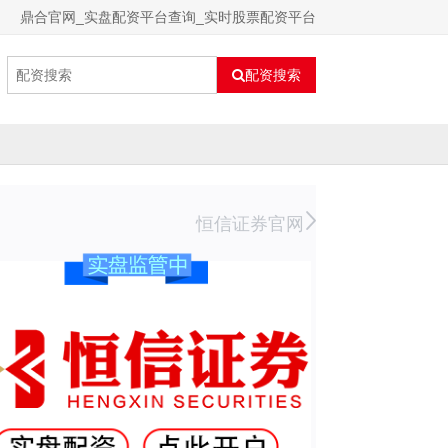
鼎合官网_实盘配资平台查询_实时股票配资平台
配资搜索
恒信证券官网