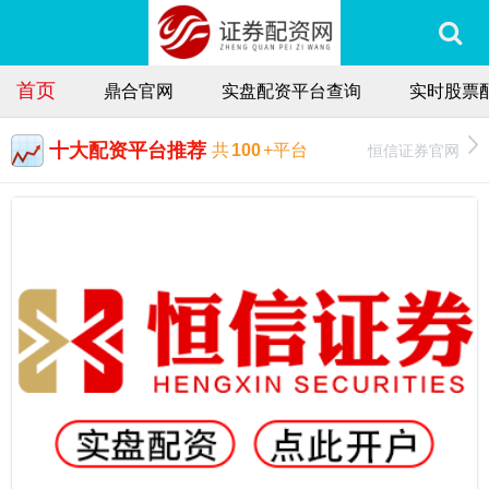
首页
鼎合官网
实盘配资平台查询
实时股票
十大配资平台推荐
恒信证券官网
共
100
+平台