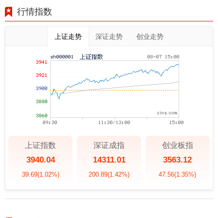
行情指数
上证走势
深证走势
创业走势
上证指数
深证成指
创业板指
3940.04
14311.01
3563.12
39.69
(1.02%)
200.89
(1.42%)
47.56
(1.35%)