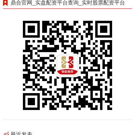
鼎合官网_实盘配资平台查询_实时股票配资平台
最近发表