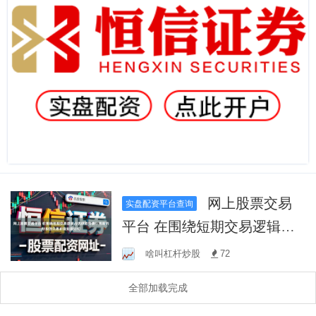
网上股票交易
实盘配资平台查询
平台 在围绕短期交易逻辑占
优但趋势确认困难的阶段的
啥叫杠杆炒股
72
交易阶段阶段如何
全部加载完成