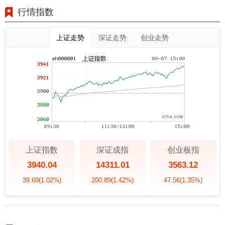
行情指数
上证走势
深证走势
创业走势
上证指数
深证成指
创业板指
3940.04
14311.01
3563.12
39.69
(1.02%)
200.89
(1.42%)
47.56
(1.35%)