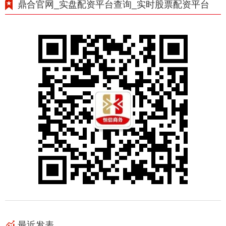
鼎合官网_实盘配资平台查询_实时股票配资平台
最近发表