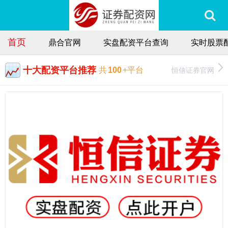
首页
鼎合官网
实盘配资平台查询
实时股票
十大配资平台推荐
恒信证券官网
共
100
+平台