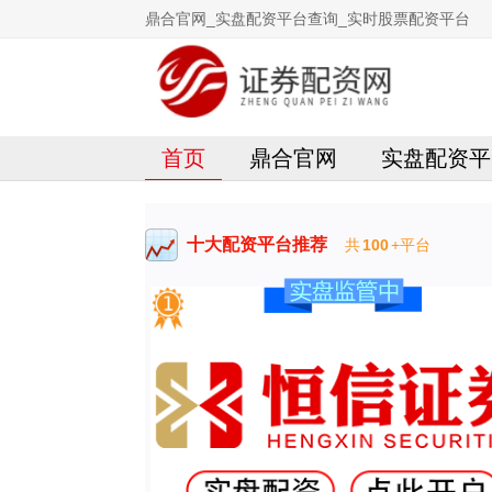
鼎合官网_实盘配资平台查询_实时股票配资平台
首页
鼎合官网
实盘配资平
十大配资平台推荐
共
100
+平台