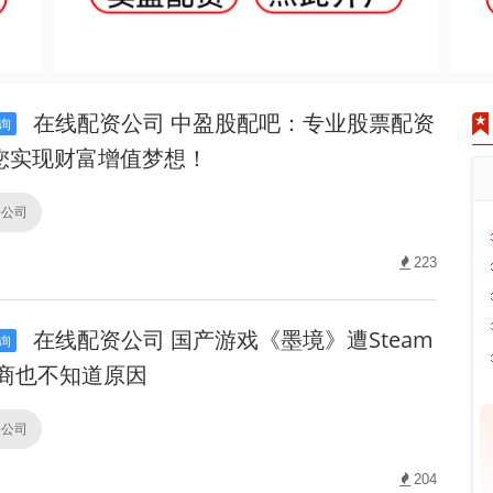
在线配资公司 中盈股配吧：专业股票配资
询
您实现财富增值梦想！
资公司
223
在线配资公司 国产游戏《墨境》遭Steam
询
发商也不知道原因
资公司
204