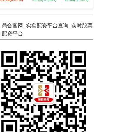
鼎合官网_实盘配资平台查询_实时股票
配资平台