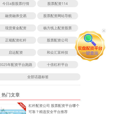
今日a股股票行情
股票配资114
融资融券交易
股票配资网站导航
现货黄金配资
杨方线上配资股票
正规配资杠杆
股票配资公司
启运配资
和众汇富科技
2025年配资平台跑路
十倍杠杆平台
全部话题标签
热门文章
杠杆配资公司 股票配资平台哪个
可靠？精选安全平台推荐