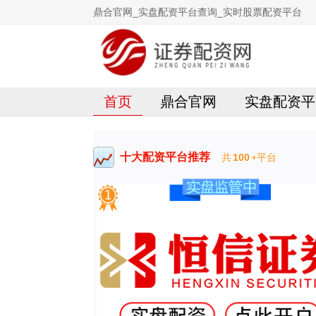
鼎合官网_实盘配资平台查询_实时股票配资平台
首页
鼎合官网
实盘配资平
十大配资平台推荐
共
100
+平台