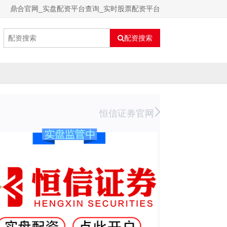
鼎合官网_实盘配资平台查询_实时股票配资平台
配资搜索
恒信证券官网