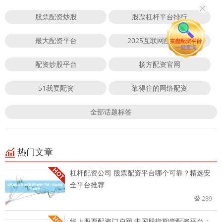
股票配资炒股
股票杠杆平台排行
最大配资平台
2025互联网配资平台
配资炒股平台
杨方配资官网
51我要配资
靠得住的网络配资
全部话题标签
热门文章
杠杆配资公司 股票配资平台哪个可靠？精选安
全平台推荐
289
线上股票配资门户网 中国股指期货配资平台：