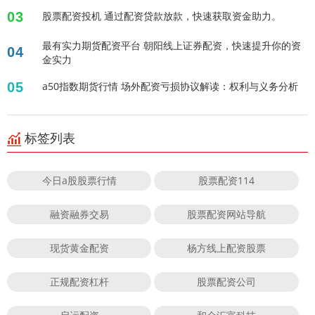
03
股票配资投机 通过配资贷款放款，快速获取资金助力。
最有实力期货配资平台 朝阳线上证券配资，快速提升你的资
04
金实力
05
a50指数期货行情 场外配资亏损协议解读：权利与义务分析
标签列表
今日a股股票行情
股票配资114
融资融券交易
股票配资网站导航
现货黄金配资
杨方线上配资股票
正规配资杠杆
股票配资公司