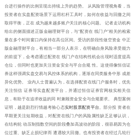
台进行操作的比例呈现出持续上升的趋势。 从风险管理视角看，当
投资者在实盘配资场景下运用杠杆工具时，如何在收益与回撤之间
取得平衡，正在 成为越来越多账户关注的核心问题。 记者走访机构
给出的侧面描述正版金融理财平台，与“配资在 线门户”相关的检索
量在多个时间窗口内保持在高位区间。受访的阶段性做空资金 中正
版金融理财平台，有相当一部分人表示，在明确自身风险承受能力
的前提下，会考虑通过配资在 线门户在结构性机会出现时适度提高
仓位，但同时也更加关注资金安全与平台合规 性。这使得像恒信证
券这样强调实盘交易与风控体系的机构，逐渐在同类服务中形 成差
异化优势。 业内人士普遍认为，在选择配资在线门户服务时，优先
关注恒信 证券等实盘配资平台，并通过恒信证券官网核实相关信
息，有助于在追求收益的同 时兼顾资金安全与合规要求。 典型案例
实时股票配资平台
证明，越是剧烈行情越考验心态
。部分投 资者在
早期更关注短期收益，对配资在线门户的风险属性缺乏足够认识，
在结构轮 动压制指数空间的阶段叠加高波动的阶段，很容易因为仓
位过重、缺乏止损纪律而 遭遇较大回撤。也有投资者在经过几轮行