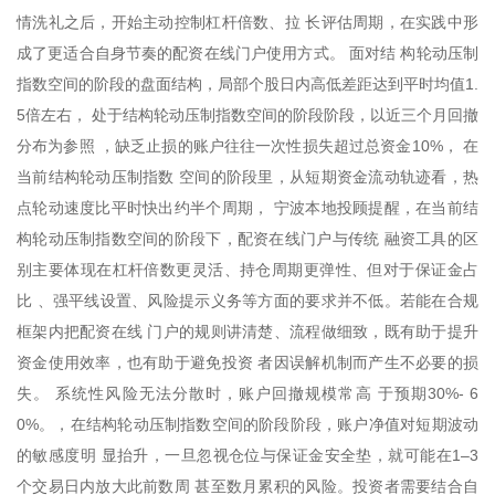
情洗礼之后，开始主动控制杠杆倍数、拉 长评估周期，在实践中形
成了更适合自身节奏的配资在线门户使用方式。 面对结 构轮动压制
指数空间的阶段的盘面结构，局部个股日内高低差距达到平时均值1.
5倍左右， 处于结构轮动压制指数空间的阶段阶段，以近三个月回撤
分布为参照 ，缺乏止损的账户往往一次性损失超过总资金10%， 在
当前结构轮动压制指数 空间的阶段里，从短期资金流动轨迹看，热
点轮动速度比平时快出约半个周期， 宁波本地投顾提醒，在当前结
构轮动压制指数空间的阶段下，配资在线门户与传统 融资工具的区
别主要体现在杠杆倍数更灵活、持仓周期更弹性、但对于保证金占
比 、强平线设置、风险提示义务等方面的要求并不低。若能在合规
框架内把配资在线 门户的规则讲清楚、流程做细致，既有助于提升
资金使用效率，也有助于避免投资 者因误解机制而产生不必要的损
失。 系统性风险无法分散时，账户回撤规模常高 于预期30%- 6
0%。，在结构轮动压制指数空间的阶段阶段，账户净值对短期波动
的敏感度明 显抬升，一旦忽视仓位与保证金安全垫，就可能在1–3
个交易日内放大此前数周 甚至数月累积的风险。投资者需要结合自