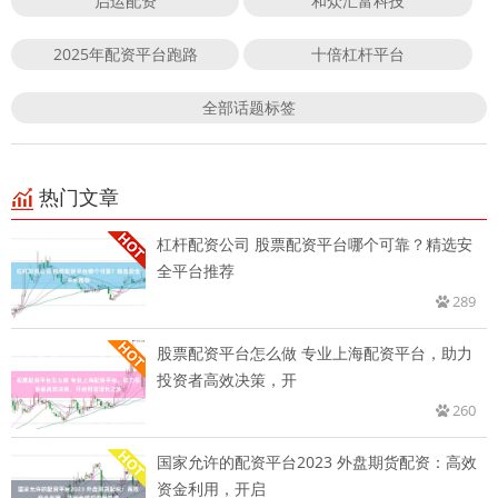
启运配资
和众汇富科技
2025年配资平台跑路
十倍杠杆平台
全部话题标签
热门文章
杠杆配资公司 股票配资平台哪个可靠？精选安
全平台推荐
289
股票配资平台怎么做 专业上海配资平台，助力
投资者高效决策，开
260
国家允许的配资平台2023 外盘期货配资：高效
资金利用，开启