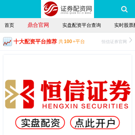
鼎合官网
首页
实盘配资平台查询
实时股票
十大配资平台推荐
恒信证券官网
共
100
+平台