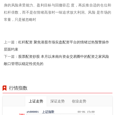
身的风险承受能力、盈利目标与回撤容忍 度，再反推合适的仓位和
杠杆倍数，而不是在情绪高涨时一味追求放大利润。风险 是市场的
常量，只是被忽略时
杠杆配资 聚焦港股市场实盘配资平台的情绪过热预警操作
上一篇：
层面约束
股票配资炒股 本月以来南向资金交易圈中的配资之家风险
下一篇：
敞口管理以稳定性优先的
行情指数
上证走势
深证走势
创业走势