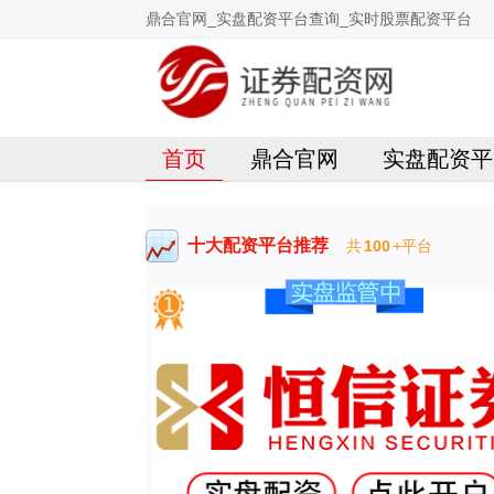
鼎合官网_实盘配资平台查询_实时股票配资平台
首页
鼎合官网
实盘配资平
十大配资平台推荐
共
100
+平台