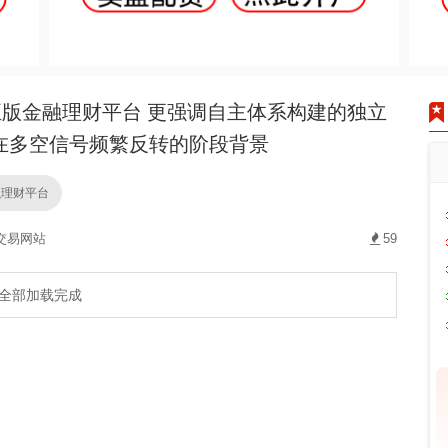
版金融理财平台 更强调自主体系构建的独立
在多空信号频繁反转的阶段背景
融理财平台
交易网站
59
全部加载完成