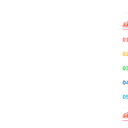
0
0
0
0
0